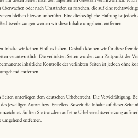
te auf diesen Seiten nach den allgemeinen Gesetzen verantwortlich. Nach
zu überwachen oder nach Umständen zu forschen, die auf eine rechtswidrig
tzen bleiben hiervon unberührt. Eine diesbezügliche Haftung ist jedoch 
echtsverletzungen werden wir diese Inhalte umgehend entfernen.
en Inhalte wir keinen Einfluss haben. Deshalb können wir für diese frem
er Seiten verantwortlich. Die verlinkten Seiten wurden zum Zeitpunkt der 
ermanente inhaltliche Kontrolle der verlinkten Seiten ist jedoch ohne ko
 umgehend entfernen.
en Seiten unterliegen dem deutschen Urheberrecht. Die Vervielfältigung, B
s jeweiligen Autors bzw. Erstellers. Soweit die Inhalte auf dieser Seite 
ekennzeichnet. Sollten Sie trotzdem auf eine Urheberrechtsverletzung auf
te umgehend entfernen.